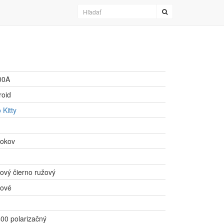
00A
roid
 Kitty
rokov
tový čierno ružový
tové
00 polarizačný