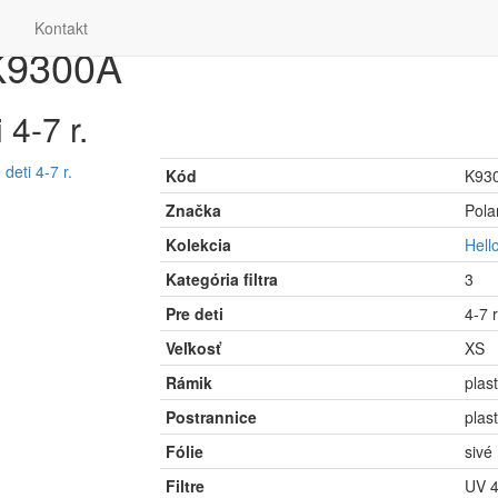
d
Kontakt
 K9300A
 4-7 r.
Kód
K93
Značka
Pola
Kolekcia
Hello
Kategória filtra
3
Pre deti
4-7 
Veľkosť
XS
Rámik
plas
Postrannice
plas
Fólie
sivé
Filtre
UV 4